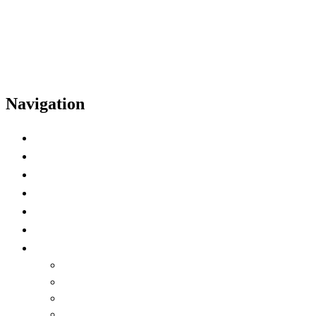
Navigation
Casa
Calendario
Oradores
Video destacado
Preferencia de zona horaria
Watch on Demand
Idioma
English
العربية
Chinese (Simplified)
Français