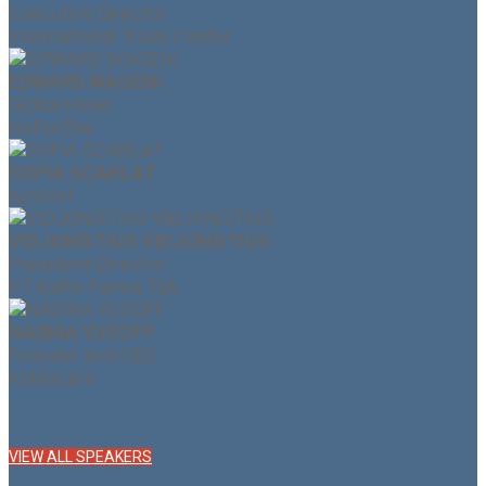
Executive Director
International Trade Center
EDWARD WAGENI
Global Head
HeForShe
SOFIA SCARLAT
Activist
VIDJONGTIUS VIDJONGTIUS
President Director
PT Kalbe Farma Tbk.
NADIRA YUSOFF
Founder and CEO
Kiddocare
VIEW ALL SPEAKERS