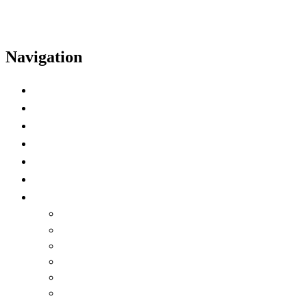
Navigation
Casa
Calendario
Oradores
Video destacado
Preferencia de zona horaria
Watch on Demand
Idioma
English
العربية
Chinese (Simplified)
Français
русский
español