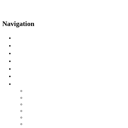
Navigation
الصفحة الرئيسية
برنامج
مكبرات الصوت
يسلط الضوء على الفيديو
تفضيلات المنطقة الزمنية
Watch on Demand
لغة
English
العربية
Chinese (Simplified)
Français
русский
español